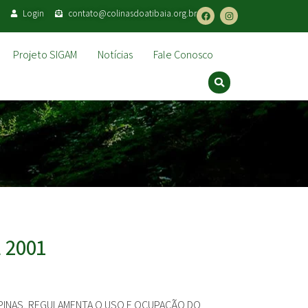
Login
contato@colinasdoatibaia.org.br
Projeto SIGAM
Notícias
Fale Conosco
 2001
AMPINAS, REGULAMENTA O USO E OCUPAÇÃO DO