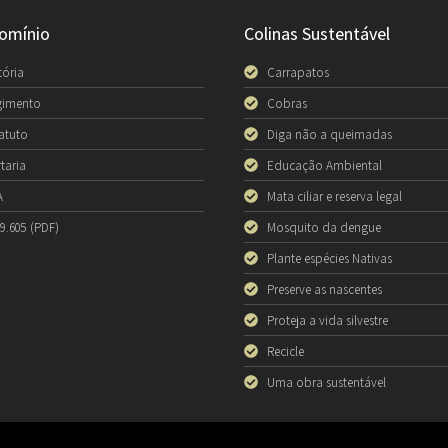
omínio
Colinas Sustentável
tória
Carrapatos
gimento
Cobras
atuto
Diga não a queimadas
taria
Educação Ambiental
A
Mata ciliar e reserva legal
 9.605 (PDF)
Mosquito da dengue
Plante espécies Nativas
Preserve as nascentes
Proteja a vida silvestre
Recicle
Uma obra sustentável