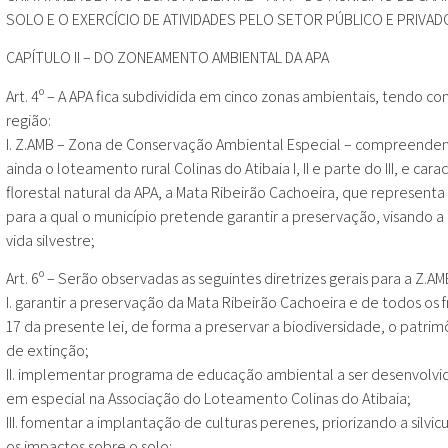
SOLO E O EXERCÍCIO DE ATIVIDADES PELO SETOR PÚBLICO E PRIVAD
CAPÍTULO II – DO ZONEAMENTO AMBIENTAL DA APA
Art. 4º – A APA fica subdividida em cinco zonas ambientais, tendo co
região:
I. Z.AMB – Zona de Conservação Ambiental Especial – compreenden
ainda o loteamento rural Colinas do Atibaia I, II e parte do III, e 
florestal natural da APA, a Mata Ribeirão Cachoeira, que representa
para a qual o município pretende garantir a preservação, visando a
vida silvestre;
Art. 6º – Serão observadas as seguintes diretrizes gerais para a Z
I. garantir a preservação da Mata Ribeirão Cachoeira e de todos os
17 da presente lei, de forma a preservar a biodiversidade, o patr
de extinção;
II. implementar programa de educação ambiental a ser desenvolvido
em especial na Associação do Loteamento Colinas do Atibaia;
III. fomentar a implantação de culturas perenes, priorizando a silvi
os impactos sobre o solo;