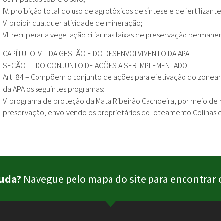
IV. proibição total do uso de agrotóxicos de síntese e de fertilizant
V. proibir qualquer atividade de mineração;
VI. recuperar a vegetação ciliar nas faixas de preservação permane
CAPÍTULO IV – DA GESTÃO E DO DESENVOLVIMENTO DA APA
SEÇÃO I – DO CONJUNTO DE AÇÕES A SER IMPLEMENTADO
Art. 84 – Compõem o conjunto de ações para efetivação do zoneam
da APA os seguintes programas:
V. programa de proteção da Mata Ribeirão Cachoeira, por meio de
preservação, envolvendo os proprietários do loteamento Colinas de 
juda?
Navegue pelo mapa do site para encontrar o