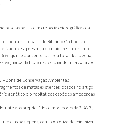
O.
mo base as bacias e microbacias hidrográficas da
do toda a microbacia do Ribeirão Cachoeira e
caracterizada pela presença do maior remanescente
 15% (quinze por cento) da área total desta zona,
 salvaguarda da biota nativa, criando uma zona de
.AMB – Zona de Conservação Ambiental:
 fragmentos de matas existentes, citados no artigo
imônio genético e o habitat das espécies ameaçadas
 junto aos proprietários e moradores da Z. AMB.,
cultura e as pastagens, com o objetivo de minimizar