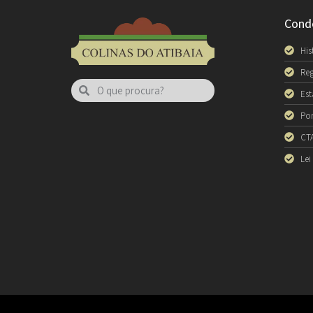
Cond
His
Re
Est
Por
CT
Lei